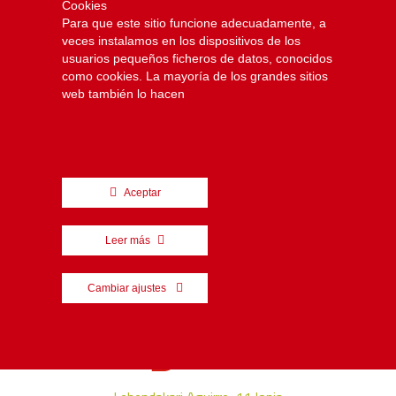
Cookies
Blog
Para que este sitio funcione adecuadamente, a
Que no te engañen
veces instalamos en los dispositivos de los
usuarios pequeños ficheros de datos, conocidos
Busca tu centro de idiomas más cercano
como cookies. La mayoría de los grandes sitios
Documentación
web también lo hacen
Conoce ACIE
¿Eres academia? Asóciate
Asociados
Mapa web
Aceptar
Contacto
Aviso legal
Leer más
POLÍTICA DE PRIVACIDAD
POLÍTICA DE COOKIES
Cambiar ajustes