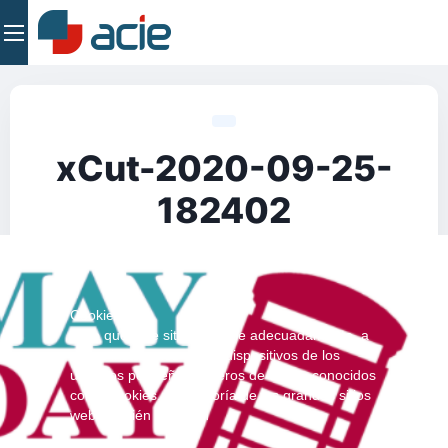
xCut-2020-09-25-
182402
acie
•
25 de septiembre de 2020
Cookies
Para que este sitio funcione adecuadamente, a
veces instalamos en los dispositivos de los
usuarios pequeños ficheros de datos, conocidos
como cookies. La mayoría de los grandes sitios
web también lo hacen