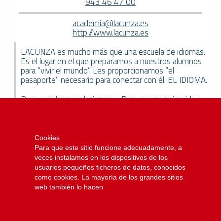
943 46 47 00
academia@lacunza.es
http://www.lacunza.es
LACUNZA es mucho más que una escuela de idiomas.
Es el lugar en el que preparamos a nuestros alumnos
para “vivir el mundo”. Les proporcionamos “el
pasaporte” necesario para conectar con él. EL IDIOMA.
Para socializar y relacionarse. Para que nada impida a
cualquier persona llegar hasta donde se proponga,
esté lo lejos que esté su meta. Aquí o allá. En la vida.
En el trabajo. En el ocio. Y en los negocios.
Cookies
Guiados por nuestra pasión por la educación, tenemos
Para que este sitio funcione adecuadamente, a
el objetivo de ofrecer experiencias únicas a nuestros
veces instalamos en los dispositivos de los
clientes en el aprendizaje de inglés y francés.
usuarios pequeños ficheros de datos, conocidos
como cookies. La mayoría de los grandes sitios
Y lo hacemos a través de múltiples servicios
web también lo hacen
lingüísticos como servicios de aprendizaje, actividades
lúdicas, campamentos, viajes, formación y servicios
para colegios y empresas.