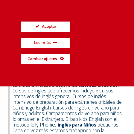
Aceptar
Leer más
Más de 10 años de
experiencia nos avalan
Cambiar ajustes
Cómo
academia de inglés
, miles de alumnos han
confiado en nuestro
centro de idiomas en Bilbao
.
Cursos de inglés que ofrecemos incluyen: Cursos
intensivos de inglés general. Cursos de inglés
intensivo de preparación para exámenes oficiales de
Cambridge English. Cursos de inglés en verano para
niños y adultos. Campamentos de verano para niños.
Idiomas en el Extranjero. Bilbao kids English con el
método Jolly Phonics
inglés para Niños
pequeños.
Cada de vez más estamos trabajando con la