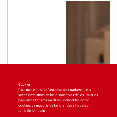
Cookies
Para que este sitio funcione adecuadamente, a
veces instalamos en los dispositivos de los usuarios
pequeños ficheros de datos, conocidos como
cookies. La mayoría de los grandes sitios web
también lo hacen