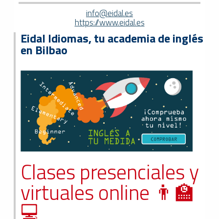
info@eidal.es
https://www.eidal.es
Eidal Idiomas, tu academia de inglés
en Bilbao
Clases presenciales y
virtuales online 👨‍🏫
💻